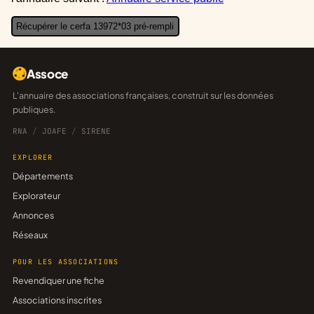
Récupérer le cerfa 13972*03 pré-rempli
Assoce
L'annuaire des associations françaises, construit sur les données
publiques.
RNA
/
JOAFE
/
SIRENE
EXPLORER
Départements
Explorateur
Annonces
Réseaux
POUR LES ASSOCIATIONS
Revendiquer une fiche
Associations inscrites