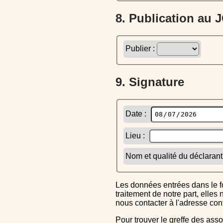
8. Publication au
Publier :
9. Signature
Date :
Lieu :
Nom et qualité du déclarant
Les données entrées dans le formulaire sont uniquement inscrites dans le CERFA généré, elles ne font l'objet d'aucun autre
traitement de notre part, elle
nous contacter à l'adresse co
Pour trouver le greffe des associations auquel vous devrez ensuite envoyer le CERFA completé, reportez-vous sur l'annuaire