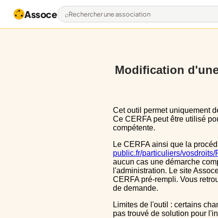
Assoce
Rechercher une association
Modification d'une 
Cet outil permet uniquement de pré-remplir le CERFA 13972*03 avec les données actuellement disponibles publiquement.
Ce CERFA peut être utilisé pour
compétente.
Le CERFA ainsi que la procéd
public.fr/particuliers/vosdroit
aucun cas une démarche complèt
l'administration. Le site Assoce
CERFA pré-rempli. Vous retrou
de demande.
Limites de l'outil : certains champs sont un peu décalé dans le CERFA, ils le sont aussi dans le CERFA initial, nous n'avons
pas trouvé de solution pour l'