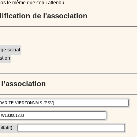
pas le même que celui attendu.
dification de l'association
ège social
stion
e l’association
atif) :