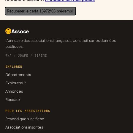
Récupérer le cerfa 13972*03 pré-rempli
Assoce
L'annuaire des associations françaises, construit sur les données
publiques.
RNA
/
JOAFE
/
SIRENE
EXPLORER
Départements
Explorateur
Annonces
Réseaux
POUR LES ASSOCIATIONS
Revendiquer une fiche
Associations inscrites