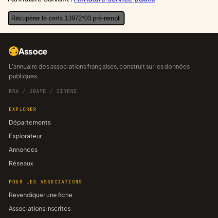
Récupérer le cerfa 13972*03 pré-rempli
Assoce
L'annuaire des associations françaises, construit sur les données
publiques.
RNA
/
JOAFE
/
SIRENE
EXPLORER
Départements
Explorateur
Annonces
Réseaux
POUR LES ASSOCIATIONS
Revendiquer une fiche
Associations inscrites