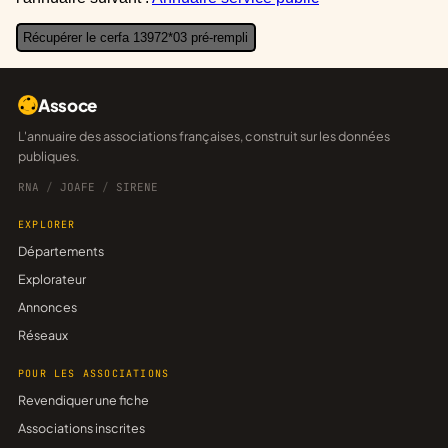
Récupérer le cerfa 13972*03 pré-rempli
Assoce
L'annuaire des associations françaises, construit sur les données
publiques.
RNA
/
JOAFE
/
SIRENE
EXPLORER
Départements
Explorateur
Annonces
Réseaux
POUR LES ASSOCIATIONS
Revendiquer une fiche
Associations inscrites