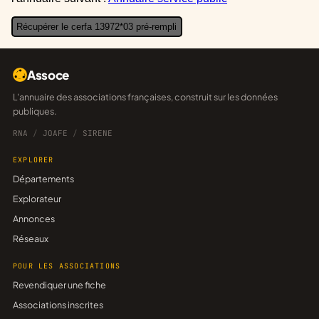
Récupérer le cerfa 13972*03 pré-rempli
Assoce
L'annuaire des associations françaises, construit sur les données
publiques.
RNA
/
JOAFE
/
SIRENE
EXPLORER
Départements
Explorateur
Annonces
Réseaux
POUR LES ASSOCIATIONS
Revendiquer une fiche
Associations inscrites