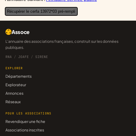
Récupérer le cerfa 13972*03 pré-rempli
Assoce
L'annuaire des associations françaises, construit sur les données
publiques.
RNA
/
JOAFE
/
SIRENE
EXPLORER
Départements
Explorateur
Annonces
Réseaux
POUR LES ASSOCIATIONS
Revendiquer une fiche
Associations inscrites