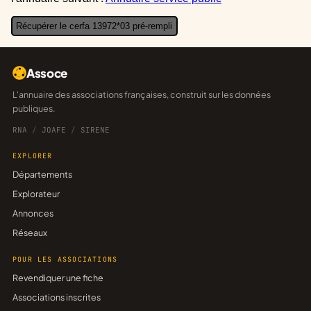
Récupérer le cerfa 13972*03 pré-rempli
Assoce
L'annuaire des associations françaises, construit sur les données
publiques.
RNA
/
JOAFE
/
SIRENE
EXPLORER
Départements
Explorateur
Annonces
Réseaux
POUR LES ASSOCIATIONS
Revendiquer une fiche
Associations inscrites