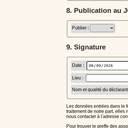
8. Publication au
Publier :
9. Signature
Date :
Lieu :
Nom et qualité du déclarant
Les données entrées dans le formulaire sont uniquement inscrites dans le CERFA généré, elles ne font l'objet d'aucun autre
traitement de notre part, elle
nous contacter à l'adresse co
Pour trouver le greffe des associations auquel vous devrez ensuite envoyer le CERFA completé, reportez-vous sur l'annuaire