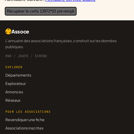
Récupérer le cerfa 13972*03 pré-rempli
Assoce
L'annuaire des associations françaises, construit sur les données
publiques.
RNA
/
JOAFE
/
SIRENE
EXPLORER
Départements
Explorateur
Annonces
Réseaux
POUR LES ASSOCIATIONS
Revendiquer une fiche
Associations inscrites