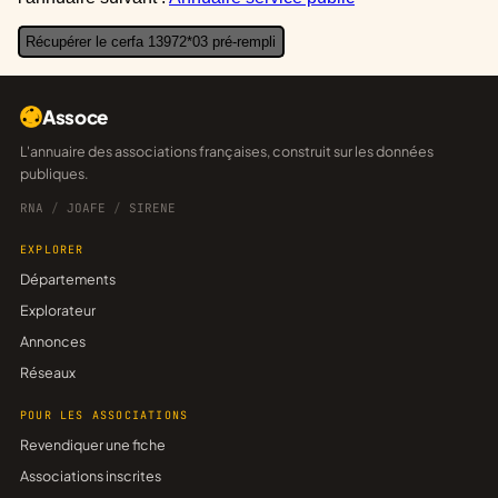
Récupérer le cerfa 13972*03 pré-rempli
Assoce
L'annuaire des associations françaises, construit sur les données
publiques.
RNA
/
JOAFE
/
SIRENE
EXPLORER
Départements
Explorateur
Annonces
Réseaux
POUR LES ASSOCIATIONS
Revendiquer une fiche
Associations inscrites