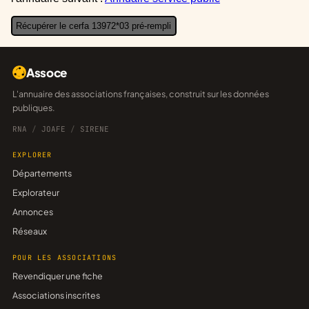
Récupérer le cerfa 13972*03 pré-rempli
Assoce
L'annuaire des associations françaises, construit sur les données
publiques.
RNA
/
JOAFE
/
SIRENE
EXPLORER
Départements
Explorateur
Annonces
Réseaux
POUR LES ASSOCIATIONS
Revendiquer une fiche
Associations inscrites