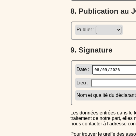
8. Publication au
Publier :
9. Signature
Date :
Lieu :
Nom et qualité du déclarant
Les données entrées dans le formulaire sont uniquement inscrites dans le CERFA généré, elles ne font l'objet d'aucun autre
traitement de notre part, elle
nous contacter à l'adresse co
Pour trouver le greffe des associations auquel vous devrez ensuite envoyer le CERFA completé, reportez-vous sur l'annuaire