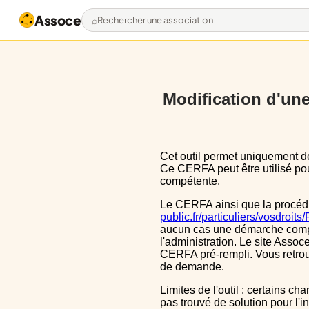
Assoce
Rechercher une association
Modification d'une 
Cet outil permet uniquement de pré-remplir le CERFA 13972*03 avec les données actuellement disponibles publiquement.
Ce CERFA peut être utilisé pour
compétente.
Le CERFA ainsi que la procéd
public.fr/particuliers/vosdroit
aucun cas une démarche complèt
l'administration. Le site Assoce
CERFA pré-rempli. Vous retrou
de demande.
Limites de l'outil : certains champs sont un peu décalé dans le CERFA, ils le sont aussi dans le CERFA initial, nous n'avons
pas trouvé de solution pour l'