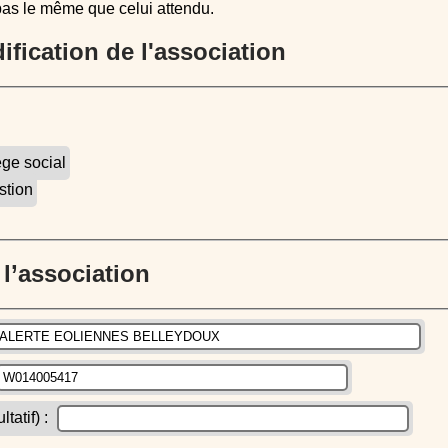
pas le même que celui attendu.
dification de l'association
ège social
stion
e l’association
atif) :