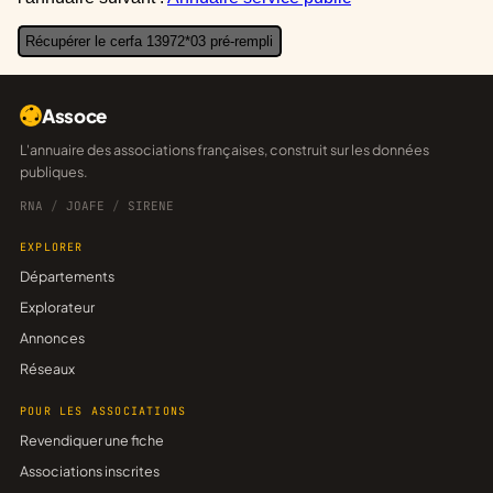
Récupérer le cerfa 13972*03 pré-rempli
Assoce
L'annuaire des associations françaises, construit sur les données
publiques.
RNA
/
JOAFE
/
SIRENE
EXPLORER
Départements
Explorateur
Annonces
Réseaux
POUR LES ASSOCIATIONS
Revendiquer une fiche
Associations inscrites