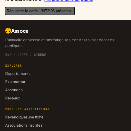
Récupérer le cerfa 13972*03 pré-rempli
Assoce
L'annuaire des associations françaises, construit sur les données
publiques.
RNA
/
JOAFE
/
SIRENE
EXPLORER
Départements
Explorateur
Annonces
Réseaux
POUR LES ASSOCIATIONS
Revendiquer une fiche
Associations inscrites