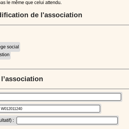
pas le même que celui attendu.
dification de l'association
ège social
stion
e l’association
atif) :