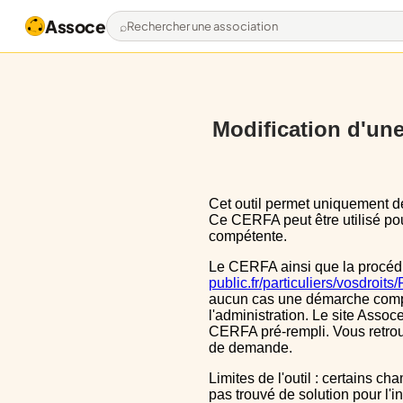
Assoce
Rechercher une association
Modification d'une 
Cet outil permet uniquement de pré-remplir le CERFA 13972*03 avec les données actuellement disponibles publiquement.
Ce CERFA peut être utilisé pour
compétente.
Le CERFA ainsi que la procéd
public.fr/particuliers/vosdroit
aucun cas une démarche complèt
l'administration. Le site Assoce
CERFA pré-rempli. Vous retrou
de demande.
Limites de l'outil : certains champs sont un peu décalé dans le CERFA, ils le sont aussi dans le CERFA initial, nous n'avons
pas trouvé de solution pour l'