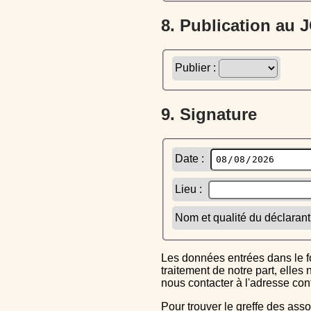
8. Publication au
Publier :
9. Signature
Date :
Lieu :
Nom et qualité du déclarant
Les données entrées dans le formulaire sont uniquement inscrites dans le CERFA généré, elles ne font l'objet d'aucun autre
traitement de notre part, elle
nous contacter à l'adresse co
Pour trouver le greffe des associations auquel vous devrez ensuite envoyer le CERFA completé, reportez-vous sur l'annuaire