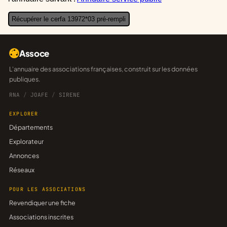
Récupérer le cerfa 13972*03 pré-rempli
Assoce
L'annuaire des associations françaises, construit sur les données
publiques.
RNA
/
JOAFE
/
SIRENE
EXPLORER
Départements
Explorateur
Annonces
Réseaux
POUR LES ASSOCIATIONS
Revendiquer une fiche
Associations inscrites