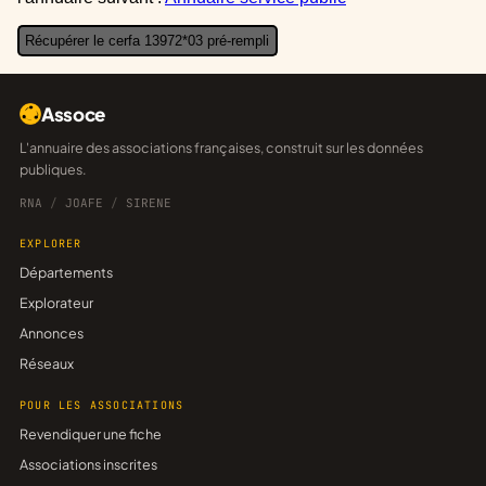
Récupérer le cerfa 13972*03 pré-rempli
Assoce
L'annuaire des associations françaises, construit sur les données
publiques.
RNA
/
JOAFE
/
SIRENE
EXPLORER
Départements
Explorateur
Annonces
Réseaux
POUR LES ASSOCIATIONS
Revendiquer une fiche
Associations inscrites