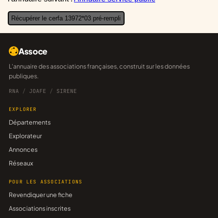
Récupérer le cerfa 13972*03 pré-rempli
Assoce
L'annuaire des associations françaises, construit sur les données
publiques.
RNA
/
JOAFE
/
SIRENE
EXPLORER
Départements
Explorateur
Annonces
Réseaux
POUR LES ASSOCIATIONS
Revendiquer une fiche
Associations inscrites