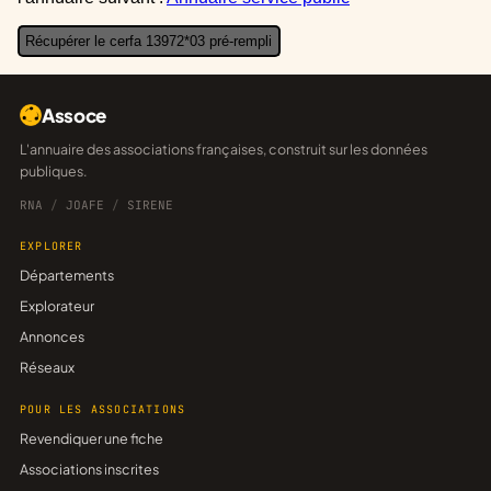
Récupérer le cerfa 13972*03 pré-rempli
Assoce
L'annuaire des associations françaises, construit sur les données
publiques.
RNA
/
JOAFE
/
SIRENE
EXPLORER
Départements
Explorateur
Annonces
Réseaux
POUR LES ASSOCIATIONS
Revendiquer une fiche
Associations inscrites