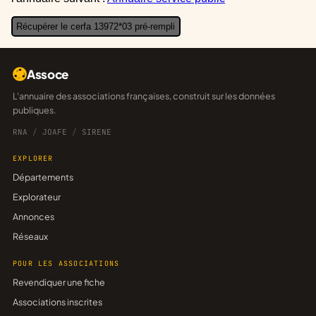
Récupérer le cerfa 13972*03 pré-rempli
Assoce
L'annuaire des associations françaises, construit sur les données
publiques.
RNA
/
JOAFE
/
SIRENE
EXPLORER
Départements
Explorateur
Annonces
Réseaux
POUR LES ASSOCIATIONS
Revendiquer une fiche
Associations inscrites