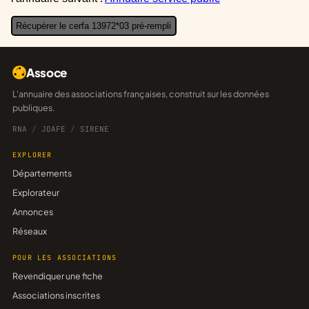
Récupérer le cerfa 13972*03 pré-rempli
Assoce
L'annuaire des associations françaises, construit sur les données
publiques.
RNA
/
JOAFE
/
SIRENE
EXPLORER
Départements
Explorateur
Annonces
Réseaux
POUR LES ASSOCIATIONS
Revendiquer une fiche
Associations inscrites