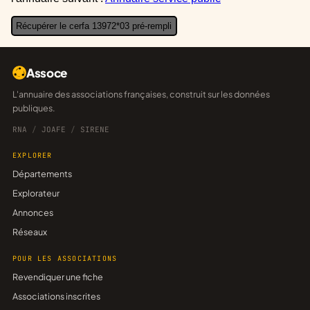
Récupérer le cerfa 13972*03 pré-rempli
Assoce
L'annuaire des associations françaises, construit sur les données
publiques.
RNA
/
JOAFE
/
SIRENE
EXPLORER
Départements
Explorateur
Annonces
Réseaux
POUR LES ASSOCIATIONS
Revendiquer une fiche
Associations inscrites