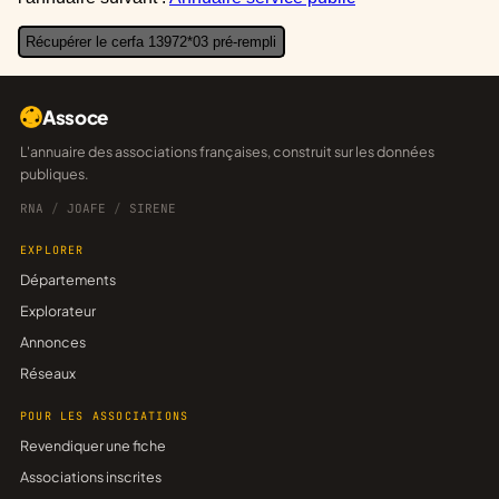
Récupérer le cerfa 13972*03 pré-rempli
Assoce
L'annuaire des associations françaises, construit sur les données
publiques.
RNA
/
JOAFE
/
SIRENE
EXPLORER
Départements
Explorateur
Annonces
Réseaux
POUR LES ASSOCIATIONS
Revendiquer une fiche
Associations inscrites