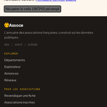
Récupérer le cerfa 13972*03 pré-rempli
Assoce
L'annuaire des associations françaises, construit sur les données
publiques.
RNA
/
JOAFE
/
SIRENE
EXPLORER
Départements
Explorateur
Annonces
Réseaux
POUR LES ASSOCIATIONS
Revendiquer une fiche
Associations inscrites