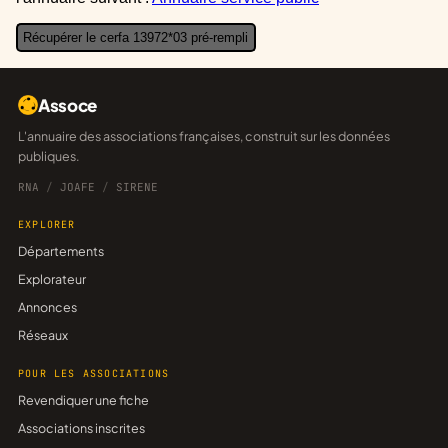
Récupérer le cerfa 13972*03 pré-rempli
Assoce
L'annuaire des associations françaises, construit sur les données
publiques.
RNA
/
JOAFE
/
SIRENE
EXPLORER
Départements
Explorateur
Annonces
Réseaux
POUR LES ASSOCIATIONS
Revendiquer une fiche
Associations inscrites