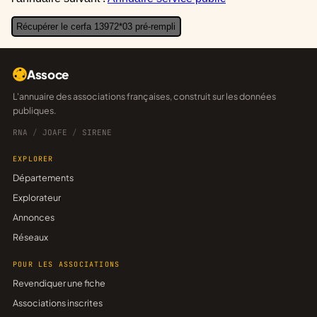
Récupérer le cerfa 13972*03 pré-rempli
Assoce
L'annuaire des associations françaises, construit sur les données
publiques.
RNA
/
JOAFE
/
SIRENE
EXPLORER
Départements
Explorateur
Annonces
Réseaux
POUR LES ASSOCIATIONS
Revendiquer une fiche
Associations inscrites