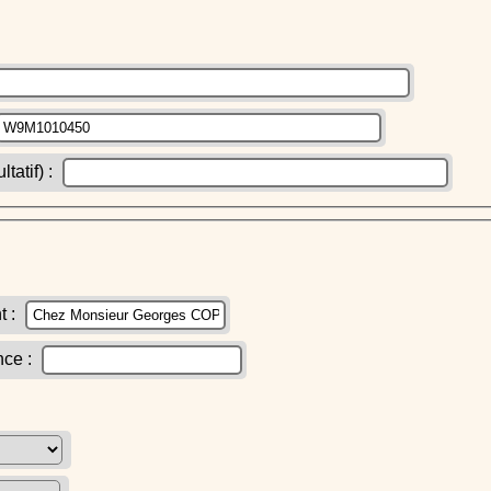
atif) :
t :
nce :