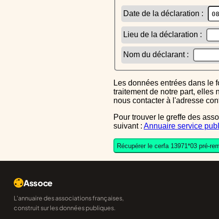
Date de la déclaration :
Lieu de la déclaration :
Nom du déclarant :
Les données entrées dans le formulaire sont uniquement inscrites dans le CERFA généré, elles ne font l'objet d'aucun autre
traitement de notre part, elle
nous contacter à l'adresse co
Pour trouver le greffe des associations auquel vous devrez ensuite envoyer le CERFA completé, reportez-vous sur l'annuaire
suivant :
Annuaire service publ
Récupérer le cerfa 13971*03 pré-rem
Assoce
L'annuaire des associations françaises,
construit sur les données publiques.