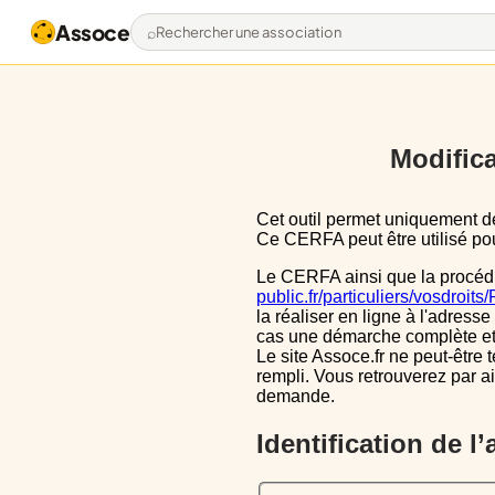
Assoce
Rechercher une association
Modifica
Cet outil permet uniquement de pré-remplir le CERFA 13971*03 avec les données actuellement disponibles publiquement.
Ce CERFA peut être utilisé pour
Le CERFA ainsi que la procéd
public.fr/particuliers/vosdroit
la réaliser en ligne à l'adresse
cas une démarche complète et i
Le site Assoce.fr ne peut-être 
rempli. Vous retrouverez par a
demande.
Identification de l