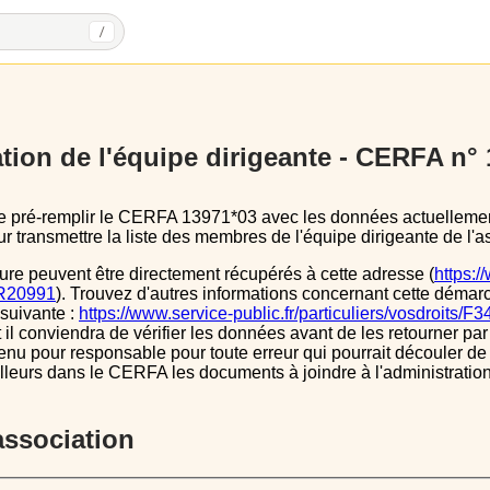
/
tion de l'équipe dirigeante - CERFA n°
 transmettre la liste des membres de l'équipe dirigeante de l'as
ure peuvent être directement récupérés à cette adresse (
https:/
s/R20991
). Trouvez d'autres informations concernant cette démarc
 suivante :
https://www.service-public.fr/particuliers/vosdroits/F
l conviendra de vérifier les données avant de les retourner par 
tenu pour responsable pour toute erreur qui pourrait découler de
illeurs dans le CERFA les documents à joindre à l'administrati
’association