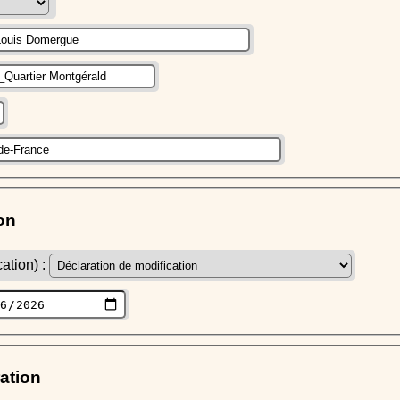
on
ation) :
ration