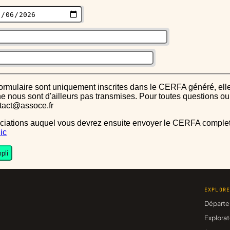
s ne nous sont d'ailleurs pas transmises. Pour toutes questions 
ntact@assoce.fr
ic
pli
EXPLOR
Départe
Explorat