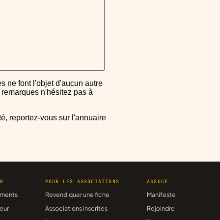
ou remarques n'hésitez pas à
ER
POUR LES ASSOCIATIONS
ASSOCE
ments
Revendiquer une fiche
Manifeste
eur
Associations inscrites
Rejoindre