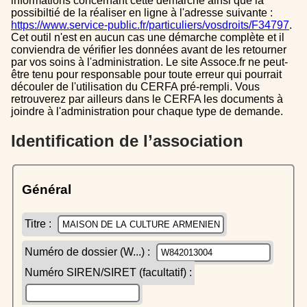
informations concernant cette démarche ainsi que la
possibiltié de la réaliser en ligne à l'adresse suivante :
https://www.service-public.fr/particuliers/vosdroits/F34797
.
Cet outil n'est en aucun cas une démarche complète et il
conviendra de vérifier les données avant de les retourner
par vos soins à l'administration. Le site Assoce.fr ne peut-
être tenu pour responsable pour toute erreur qui pourrait
découler de l'utilisation du CERFA pré-rempli. Vous
retrouverez par ailleurs dans le CERFA les documents à
joindre à l'administration pour chaque type de demande.
Identification de l’association
Général
Titre :
Numéro de dossier (W...) :
Numéro SIREN/SIRET (facultatif) :