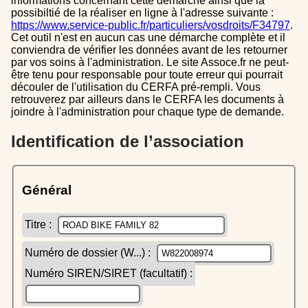
informations concernant cette démarche ainsi que la
possibiltié de la réaliser en ligne à l'adresse suivante :
https://www.service-public.fr/particuliers/vosdroits/F34797
.
Cet outil n'est en aucun cas une démarche complète et il
conviendra de vérifier les données avant de les retourner
par vos soins à l'administration. Le site Assoce.fr ne peut-
être tenu pour responsable pour toute erreur qui pourrait
découler de l'utilisation du CERFA pré-rempli. Vous
retrouverez par ailleurs dans le CERFA les documents à
joindre à l'administration pour chaque type de demande.
Identification de l’association
Général
Titre :
Numéro de dossier (W...) :
Numéro SIREN/SIRET (facultatif) :