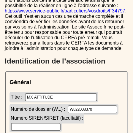
informations concernant cette démarche ainsi que la
possibiltié de la réaliser en ligne à l'adresse suivante :
https://www.service-public.fr/particuliers/vosdroits/F34797
.
Cet outil n'est en aucun cas une démarche complète et il
conviendra de vérifier les données avant de les retourner
par vos soins à l'administration. Le site Assoce.fr ne peut-
être tenu pour responsable pour toute erreur qui pourrait
découler de l'utilisation du CERFA pré-rempli. Vous
retrouverez par ailleurs dans le CERFA les documents à
joindre à l'administration pour chaque type de demande.
Identification de l’association
Général
Titre :
Numéro de dossier (W...) :
Numéro SIREN/SIRET (facultatif) :