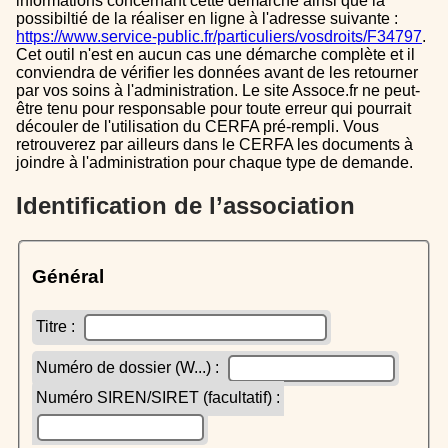
informations concernant cette démarche ainsi que la
possibiltié de la réaliser en ligne à l'adresse suivante :
https://www.service-public.fr/particuliers/vosdroits/F34797
.
Cet outil n'est en aucun cas une démarche complète et il
conviendra de vérifier les données avant de les retourner
par vos soins à l'administration. Le site Assoce.fr ne peut-
être tenu pour responsable pour toute erreur qui pourrait
découler de l'utilisation du CERFA pré-rempli. Vous
retrouverez par ailleurs dans le CERFA les documents à
joindre à l'administration pour chaque type de demande.
Identification de l’association
Général
Titre :
Numéro de dossier (W...) :
Numéro SIREN/SIRET (facultatif) :