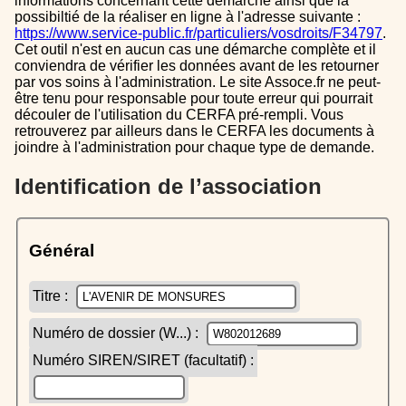
informations concernant cette démarche ainsi que la
possibiltié de la réaliser en ligne à l'adresse suivante :
https://www.service-public.fr/particuliers/vosdroits/F34797
.
Cet outil n'est en aucun cas une démarche complète et il
conviendra de vérifier les données avant de les retourner
par vos soins à l'administration. Le site Assoce.fr ne peut-
être tenu pour responsable pour toute erreur qui pourrait
découler de l'utilisation du CERFA pré-rempli. Vous
retrouverez par ailleurs dans le CERFA les documents à
joindre à l'administration pour chaque type de demande.
Identification de l’association
Général
Titre :
Numéro de dossier (W...) :
Numéro SIREN/SIRET (facultatif) :