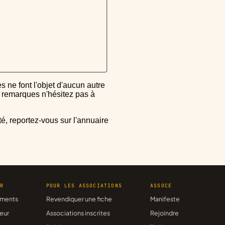
ou remarques n'hésitez pas à
ER
POUR LES ASSOCIATIONS
ASSOCE
ments
Revendiquer une fiche
Manifeste
eur
Associations inscrites
Rejoindre