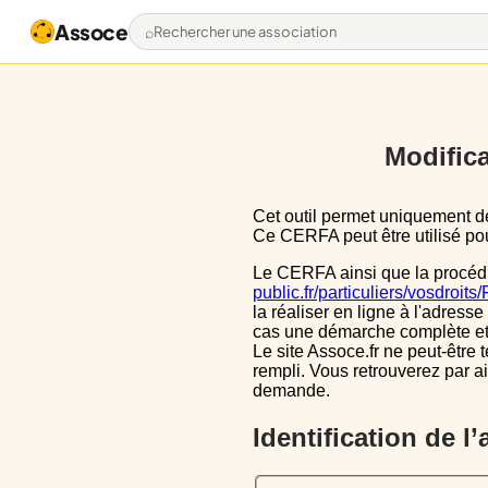
Assoce
Rechercher une association
Modifica
Cet outil permet uniquement de pré-remplir le CERFA 13971*03 avec les données actuellement disponibles publiquement.
Ce CERFA peut être utilisé pour
Le CERFA ainsi que la procéd
public.fr/particuliers/vosdroit
la réaliser en ligne à l'adresse
cas une démarche complète et i
Le site Assoce.fr ne peut-être 
rempli. Vous retrouverez par a
demande.
Identification de l