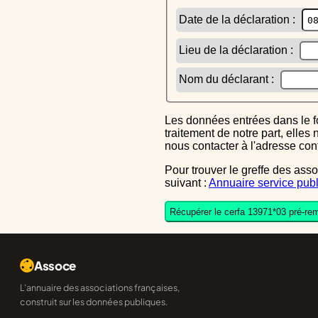
Date de la déclaration :
Lieu de la déclaration :
Nom du déclarant :
Les données entrées dans le formulaire sont uniquement inscrites dans le CERFA généré, elles ne font l'objet d'aucun autre
traitement de notre part, elle
nous contacter à l'adresse co
Pour trouver le greffe des associations auquel vous devrez ensuite envoyer le CERFA completé, reportez-vous sur l'annuaire
suivant :
Annuaire service publ
Récupérer le cerfa 13971*03 pré-rem
Assoce
L'annuaire des associations françaises,
construit sur les données publiques.