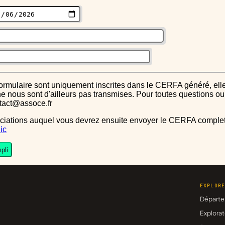
s ne nous sont d'ailleurs pas transmises. Pour toutes questions 
ntact@assoce.fr
ic
pli
EXPLOR
Départe
Explorat