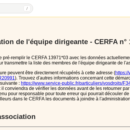
/
tion de l'équipe dirigeante - CERFA n°
 transmettre la liste des membres de l'équipe dirigeante de l'as
ure peuvent être directement récupérés à cette adresse (
https:/
s/R20991
). Trouvez d'autres informations concernant cette démarc
 suivante :
https://www.service-public.fr/particuliers/vosdroits/F
l conviendra de vérifier les données avant de les retourner par 
tenu pour responsable pour toute erreur qui pourrait découler de
illeurs dans le CERFA les documents à joindre à l'administrati
’association