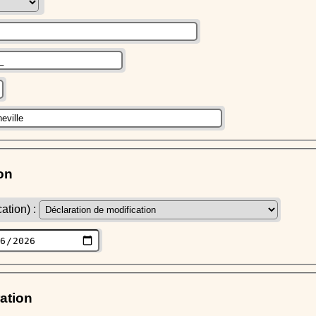
on
ation) :
ration