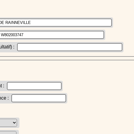
atif) :
t :
nce :