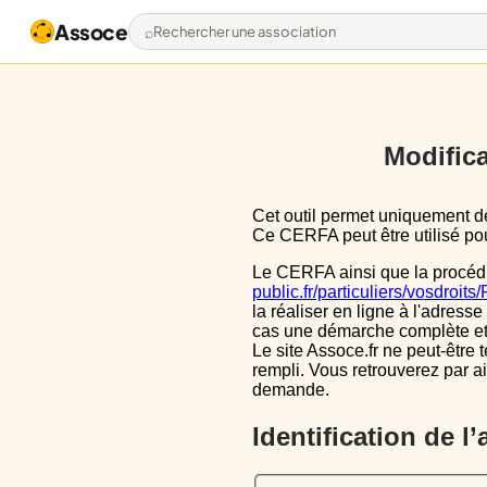
Assoce
Rechercher une association
Modifica
Cet outil permet uniquement de pré-remplir le CERFA 13971*03 avec les données actuellement disponibles publiquement.
Ce CERFA peut être utilisé pour
Le CERFA ainsi que la procéd
public.fr/particuliers/vosdroit
la réaliser en ligne à l'adresse
cas une démarche complète et i
Le site Assoce.fr ne peut-être 
rempli. Vous retrouverez par a
demande.
Identification de l