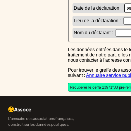
Date de la déclaration :
Lieu de la déclaration :
Nom du déclarant :
Les données entrées dans le formulaire sont uniquement inscrites dans le CERFA généré, elles ne font l'objet d'aucun autre
traitement de notre part, elle
nous contacter à l'adresse co
Pour trouver le greffe des associations auquel vous devrez ensuite envoyer le CERFA completé, reportez-vous sur l'annuaire
suivant :
Annuaire service publ
Récupérer le cerfa 13971*03 pré-rem
Assoce
L'annuaire des associations françaises,
construit sur les données publiques.