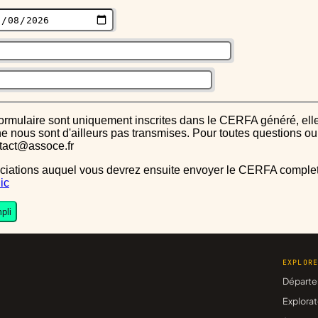
s ne nous sont d'ailleurs pas transmises. Pour toutes questions 
ntact@assoce.fr
ic
pli
EXPLOR
Départe
Explorat