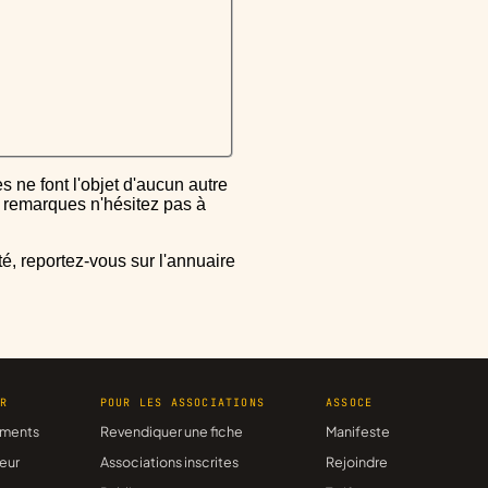
ou remarques n'hésitez pas à
ER
POUR LES ASSOCIATIONS
ASSOCE
ments
Revendiquer une fiche
Manifeste
eur
Associations inscrites
Rejoindre