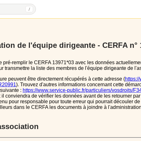
/
tion de l'équipe dirigeante - CERFA n°
 transmettre la liste des membres de l'équipe dirigeante de l'as
ure peuvent être directement récupérés à cette adresse (
https:/
s/R20991
). Trouvez d'autres informations concernant cette démarc
 suivante :
https://www.service-public.fr/particuliers/vosdroits/F
l conviendra de vérifier les données avant de les retourner par 
tenu pour responsable pour toute erreur qui pourrait découler de
illeurs dans le CERFA les documents à joindre à l'administrati
’association