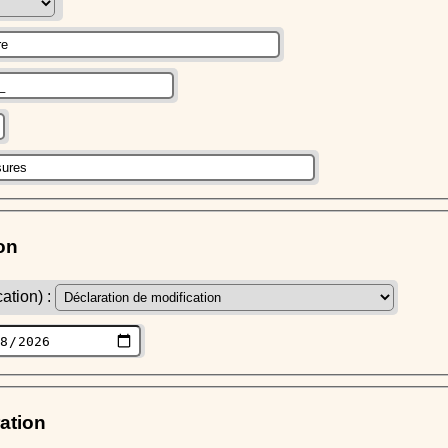
on
ation) :
ration