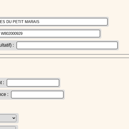
atif) :
t :
nce :