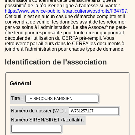
informations concernant cette démarche ainsi que la
possibiltié de la réaliser en ligne à l'adresse suivante :
https://www.service-public.fr/particuliers/vosdroits/F34797
.
Cet outil n'est en aucun cas une démarche complète et il
conviendra de vérifier les données avant de les retourner
par vos soins à l'administration. Le site Assoce.fr ne peut-
être tenu pour responsable pour toute erreur qui pourrait
découler de l'utilisation du CERFA pré-rempli. Vous
retrouverez par ailleurs dans le CERFA les documents à
joindre à l'administration pour chaque type de demande.
Identification de l’association
Général
Titre :
Numéro de dossier (W...) :
Numéro SIREN/SIRET (facultatif) :