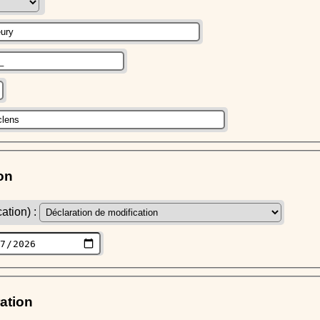
on
ation) :
ration