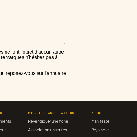
ou remarques n'hésitez pas à
ER
POUR LES ASSOCIATIONS
ASSOCE
ments
Revendiquer une fiche
Manifeste
eur
Associations inscrites
Rejoindre