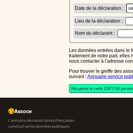
Date de la déclaration :
Lieu de la déclaration :
Nom du déclarant :
Les données entrées dans le formulaire sont uniquement inscrites dans le CERFA généré, elles ne font l'objet d'aucun autre
traitement de notre part, elle
nous contacter à l'adresse co
Pour trouver le greffe des associations auquel vous devrez ensuite envoyer le CERFA completé, reportez-vous sur l'annuaire
suivant :
Annuaire service publ
Récupérer le cerfa 13971*03 pré-rem
Assoce
L'annuaire des associations françaises,
construit sur les données publiques.