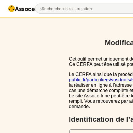
Assoce
Rechercher une association
Modifica
Cet outil permet uniquement de pré-remplir le CERFA 13971*03 avec les données actuellement disponibles publiquement.
Ce CERFA peut être utilisé pour
Le CERFA ainsi que la procéd
public.fr/particuliers/vosdroit
la réaliser en ligne à l'adresse
cas une démarche complète et i
Le site Assoce.fr ne peut-être 
rempli. Vous retrouverez par a
demande.
Identification de l