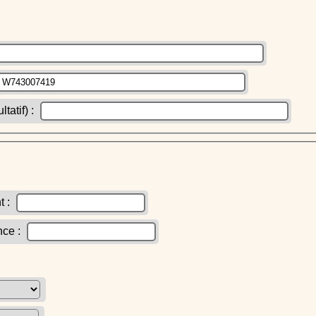
atif) :
t :
nce :