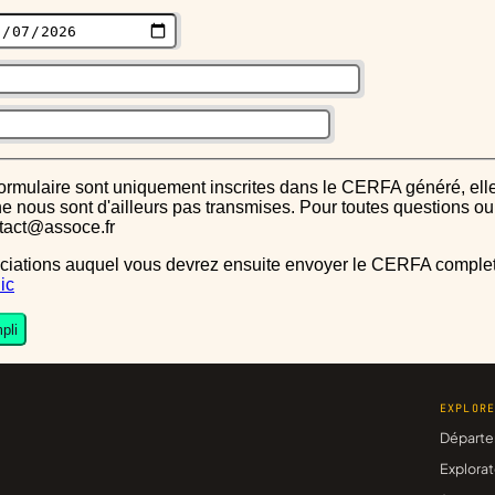
s ne nous sont d'ailleurs pas transmises. Pour toutes questions 
ntact@assoce.fr
ic
pli
EXPLOR
Départe
Explorat