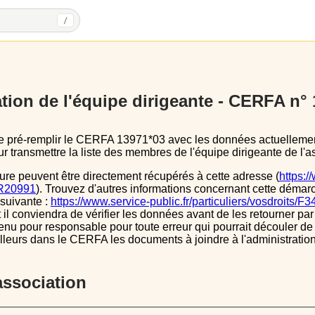
/
tion de l'équipe dirigeante - CERFA n°
 transmettre la liste des membres de l'équipe dirigeante de l'as
ure peuvent être directement récupérés à cette adresse (
https:/
s/R20991
). Trouvez d'autres informations concernant cette démarc
 suivante :
https://www.service-public.fr/particuliers/vosdroits/F
l conviendra de vérifier les données avant de les retourner par 
tenu pour responsable pour toute erreur qui pourrait découler de
illeurs dans le CERFA les documents à joindre à l'administrati
’association