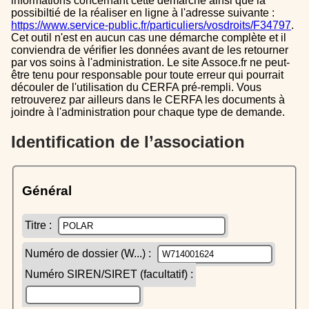
informations concernant cette démarche ainsi que la
possibiltié de la réaliser en ligne à l'adresse suivante :
https://www.service-public.fr/particuliers/vosdroits/F34797
.
Cet outil n'est en aucun cas une démarche complète et il
conviendra de vérifier les données avant de les retourner
par vos soins à l'administration. Le site Assoce.fr ne peut-
être tenu pour responsable pour toute erreur qui pourrait
découler de l'utilisation du CERFA pré-rempli. Vous
retrouverez par ailleurs dans le CERFA les documents à
joindre à l'administration pour chaque type de demande.
Identification de l’association
Général
Titre :
Numéro de dossier (W...) :
Numéro SIREN/SIRET (facultatif) :