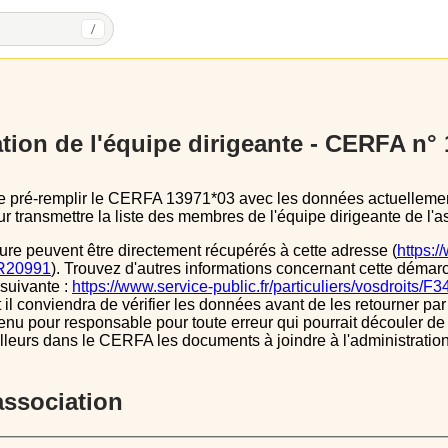
/
tion de l'équipe dirigeante - CERFA n°
 transmettre la liste des membres de l'équipe dirigeante de l'as
ure peuvent être directement récupérés à cette adresse (
https:/
s/R20991
). Trouvez d'autres informations concernant cette démarc
 suivante :
https://www.service-public.fr/particuliers/vosdroits/F
l conviendra de vérifier les données avant de les retourner par 
tenu pour responsable pour toute erreur qui pourrait découler de
illeurs dans le CERFA les documents à joindre à l'administrati
’association