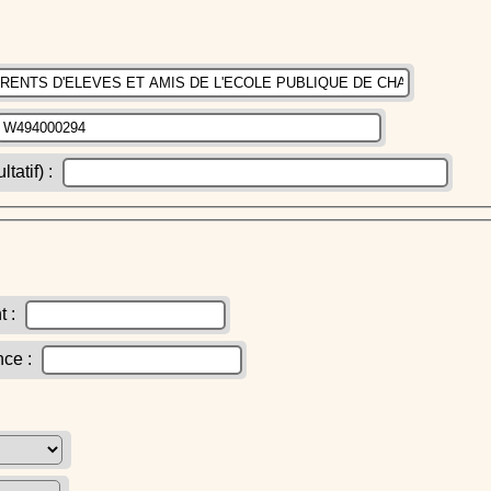
atif) :
t :
nce :