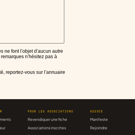
ou remarques n'hésitez pas à
ER
POUR LES ASSOCIATIONS
ASSOCE
ments
Revendiquer une fiche
Manifeste
eur
Associations inscrites
Rejoindre