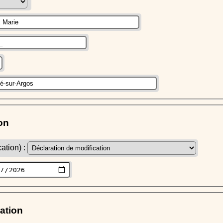
on
ation) :
ration