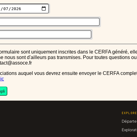
s ne nous sont d'ailleurs pas transmises. Pour toutes questions 
ntact@assoce.fr
ic
pli
EXPLOR
Départe
Explorat