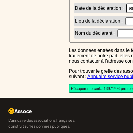
Date de la déclaration :
Lieu de la déclaration :
Nom du déclarant :
Les données entrées dans le formulaire sont uniquement inscrites dans le CERFA généré, elles ne font l'objet d'aucun autre
traitement de notre part, elle
nous contacter à l'adresse co
Pour trouver le greffe des associations auquel vous devrez ensuite envoyer le CERFA completé, reportez-vous sur l'annuaire
suivant :
Annuaire service publ
Récupérer le cerfa 13971*03 pré-rem
Assoce
L'annuaire des associations françaises,
construit sur les données publiques.