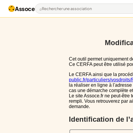
Assoce
Rechercher une association
Modifica
Cet outil permet uniquement de pré-remplir le CERFA 13971*03 avec les données actuellement disponibles publiquement.
Ce CERFA peut être utilisé pour
Le CERFA ainsi que la procéd
public.fr/particuliers/vosdroit
la réaliser en ligne à l'adresse
cas une démarche complète et i
Le site Assoce.fr ne peut-être 
rempli. Vous retrouverez par a
demande.
Identification de l