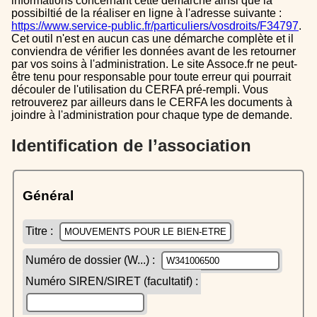
informations concernant cette démarche ainsi que la
possibiltié de la réaliser en ligne à l'adresse suivante :
https://www.service-public.fr/particuliers/vosdroits/F34797
.
Cet outil n'est en aucun cas une démarche complète et il
conviendra de vérifier les données avant de les retourner
par vos soins à l'administration. Le site Assoce.fr ne peut-
être tenu pour responsable pour toute erreur qui pourrait
découler de l'utilisation du CERFA pré-rempli. Vous
retrouverez par ailleurs dans le CERFA les documents à
joindre à l'administration pour chaque type de demande.
Identification de l’association
Général
Titre :
Numéro de dossier (W...) :
Numéro SIREN/SIRET (facultatif) :