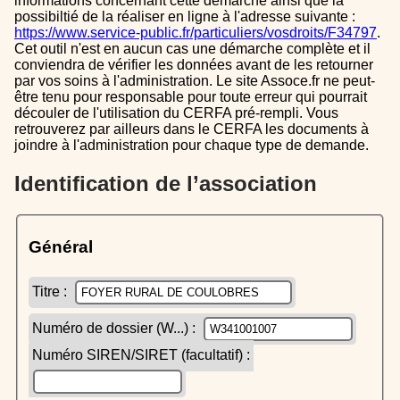
informations concernant cette démarche ainsi que la
possibiltié de la réaliser en ligne à l'adresse suivante :
https://www.service-public.fr/particuliers/vosdroits/F34797
.
Cet outil n'est en aucun cas une démarche complète et il
conviendra de vérifier les données avant de les retourner
par vos soins à l'administration. Le site Assoce.fr ne peut-
être tenu pour responsable pour toute erreur qui pourrait
découler de l'utilisation du CERFA pré-rempli. Vous
retrouverez par ailleurs dans le CERFA les documents à
joindre à l'administration pour chaque type de demande.
Identification de l’association
Général
Titre :
Numéro de dossier (W...) :
Numéro SIREN/SIRET (facultatif) :