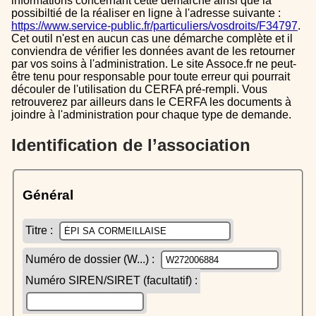
informations concernant cette démarche ainsi que la
possibiltié de la réaliser en ligne à l'adresse suivante :
https://www.service-public.fr/particuliers/vosdroits/F34797
.
Cet outil n'est en aucun cas une démarche complète et il
conviendra de vérifier les données avant de les retourner
par vos soins à l'administration. Le site Assoce.fr ne peut-
être tenu pour responsable pour toute erreur qui pourrait
découler de l'utilisation du CERFA pré-rempli. Vous
retrouverez par ailleurs dans le CERFA les documents à
joindre à l'administration pour chaque type de demande.
Identification de l’association
Général
Titre :
Numéro de dossier (W...) :
Numéro SIREN/SIRET (facultatif) :