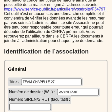
informations concernant cette démarche ainsi que la
possibiltié de la réaliser en ligne à l'adresse suivante :
https://www.service-public.fr/particuliers/vosdroits/F34797
.
Cet outil n'est en aucun cas une démarche complète et il
conviendra de vérifier les données avant de les retourner
par vos soins à l'administration. Le site Assoce.fr ne peut-
être tenu pour responsable pour toute erreur qui pourrait
découler de l'utilisation du CERFA pré-rempli. Vous
retrouverez par ailleurs dans le CERFA les documents à
joindre à l'administration pour chaque type de demande.
Identification de l’association
Général
Titre :
Numéro de dossier (W...) :
Numéro SIREN/SIRET (facultatif) :