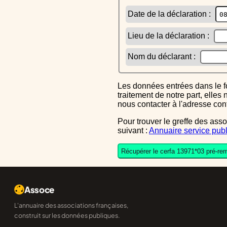
Date de la déclaration :
Lieu de la déclaration :
Nom du déclarant :
Les données entrées dans le formulaire sont uniquement inscrites dans le CERFA généré, elles ne font l'objet d'aucun autre
traitement de notre part, elle
nous contacter à l'adresse co
Pour trouver le greffe des associations auquel vous devrez ensuite envoyer le CERFA completé, reportez-vous sur l'annuaire
suivant :
Annuaire service publ
Récupérer le cerfa 13971*03 pré-rem
Assoce
L'annuaire des associations françaises,
construit sur les données publiques.