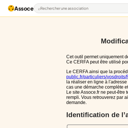
Assoce
Rechercher une association
Modifica
Cet outil permet uniquement de pré-remplir le CERFA 13971*03 avec les données actuellement disponibles publiquement.
Ce CERFA peut être utilisé pour
Le CERFA ainsi que la procéd
public.fr/particuliers/vosdroit
la réaliser en ligne à l'adresse
cas une démarche complète et i
Le site Assoce.fr ne peut-être 
rempli. Vous retrouverez par a
demande.
Identification de l