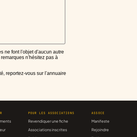
ou remarques n'hésitez pas à
ER
POUR LES ASSOCIATIONS
ASSOCE
ments
Revendiquer une fiche
Manifeste
eur
Associations inscrites
Rejoindre