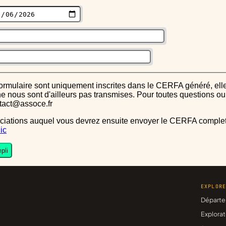
s ne nous sont d'ailleurs pas transmises. Pour toutes questions 
ntact@assoce.fr
ic
pli
EXPLOR
Départe
Explorat