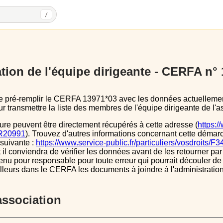
/
tion de l'équipe dirigeante - CERFA n°
 transmettre la liste des membres de l'équipe dirigeante de l'as
ure peuvent être directement récupérés à cette adresse (
https:/
s/R20991
). Trouvez d'autres informations concernant cette démarc
 suivante :
https://www.service-public.fr/particuliers/vosdroits/F
l conviendra de vérifier les données avant de les retourner par 
tenu pour responsable pour toute erreur qui pourrait découler de
illeurs dans le CERFA les documents à joindre à l'administrati
’association