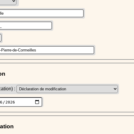
on
ation) :
ration