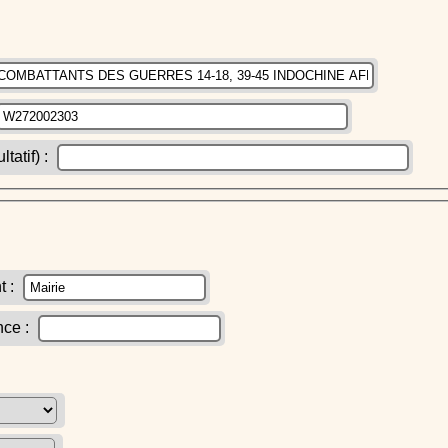
atif) :
t :
nce :