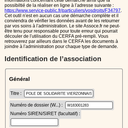
informations concernant cette démarche ainsi que la
possibiltié de la réaliser en ligne à l'adresse suivante :
https://www.service-public.fr/particuliers/vosdroits/F34797
.
Cet outil n'est en aucun cas une démarche complète et il
conviendra de vérifier les données avant de les retourner
par vos soins à l'administration. Le site Assoce.fr ne peut-
être tenu pour responsable pour toute erreur qui pourrait
découler de l'utilisation du CERFA pré-rempli. Vous
retrouverez par ailleurs dans le CERFA les documents à
joindre à l'administration pour chaque type de demande.
Identification de l’association
Général
Titre :
Numéro de dossier (W...) :
Numéro SIREN/SIRET (facultatif) :