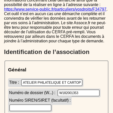
informations concernant cette démarche ainsi que la
possibiltié de la réaliser en ligne à l'adresse suivante :
https://www.service-public.fr/particuliers/vosdroits/F34797
.
Cet outil n'est en aucun cas une démarche complète et il
conviendra de vérifier les données avant de les retourner
par vos soins à l'administration. Le site Assoce.fr ne peut-
être tenu pour responsable pour toute erreur qui pourrait
découler de l'utilisation du CERFA pré-rempli. Vous
retrouverez par ailleurs dans le CERFA les documents à
joindre à l'administration pour chaque type de demande.
Identification de l’association
Général
Titre :
Numéro de dossier (W...) :
Numéro SIREN/SIRET (facultatif) :