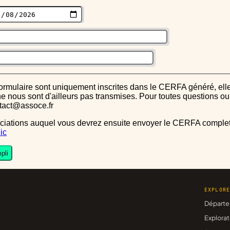
s ne nous sont d'ailleurs pas transmises. Pour toutes questions 
ntact@assoce.fr
ic
pli
EXPLOR
Départe
Explorat