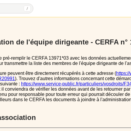
/
tion de l'équipe dirigeante - CERFA n°
 transmettre la liste des membres de l'équipe dirigeante de l'as
ure peuvent être directement récupérés à cette adresse (
https:/
s/R20991
). Trouvez d'autres informations concernant cette démarc
 suivante :
https://www.service-public.fr/particuliers/vosdroits/F
l conviendra de vérifier les données avant de les retourner par 
tenu pour responsable pour toute erreur qui pourrait découler de
illeurs dans le CERFA les documents à joindre à l'administrati
’association