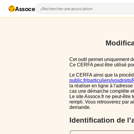
Assoce
Rechercher une association
Modifica
Cet outil permet uniquement de pré-remplir le CERFA 13971*03 avec les données actuellement disponibles publiquement.
Ce CERFA peut être utilisé pour
Le CERFA ainsi que la procéd
public.fr/particuliers/vosdroit
la réaliser en ligne à l'adresse
cas une démarche complète et i
Le site Assoce.fr ne peut-être 
rempli. Vous retrouverez par a
demande.
Identification de l