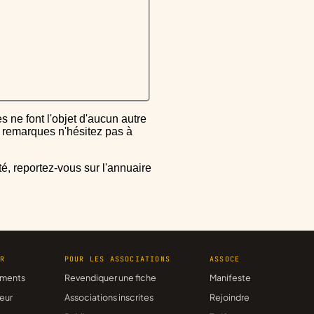
ou remarques n'hésitez pas à
ER
POUR LES ASSOCIATIONS
ASSOCE
ments
Revendiquer une fiche
Manifeste
eur
Associations inscrites
Rejoindre