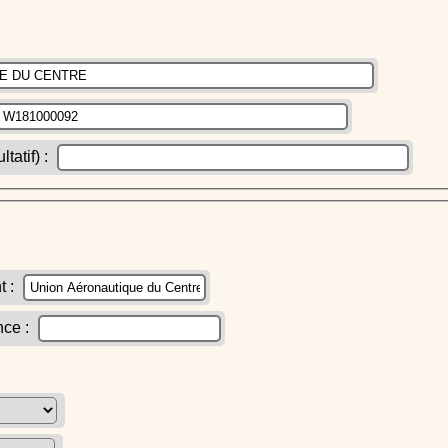
atif) :
t :
nce :