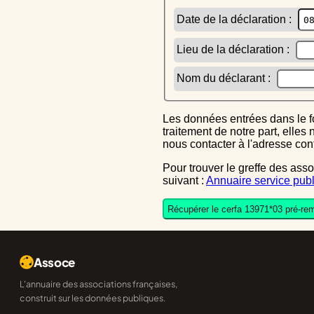
Date de la déclaration :
Lieu de la déclaration :
Nom du déclarant :
Les données entrées dans le formulaire sont uniquement inscrites dans le CERFA généré, elles ne font l'objet d'aucun autre
traitement de notre part, elle
nous contacter à l'adresse co
Pour trouver le greffe des associations auquel vous devrez ensuite envoyer le CERFA completé, reportez-vous sur l'annuaire
suivant :
Annuaire service publ
Récupérer le cerfa 13971*03 pré-rem
Assoce
L'annuaire des associations françaises,
construit sur les données publiques.