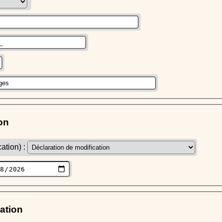
on
ation) :
ration