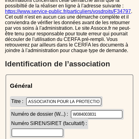
informations concernant cette démarche ainsi que la
possibiltié de la réaliser en ligne à l'adresse suivante :
https://www.service-public.fr/particuliers/vosdroits/F34797
.
Cet outil n'est en aucun cas une démarche complète et il
conviendra de vérifier les données avant de les retourner
par vos soins à l'administration. Le site Assoce.fr ne peut-
être tenu pour responsable pour toute erreur qui pourrait
découler de l'utilisation du CERFA pré-rempli. Vous
retrouverez par ailleurs dans le CERFA les documents à
joindre à l'administration pour chaque type de demande.
Identification de l’association
Général
Titre :
Numéro de dossier (W...) :
Numéro SIREN/SIRET (facultatif) :