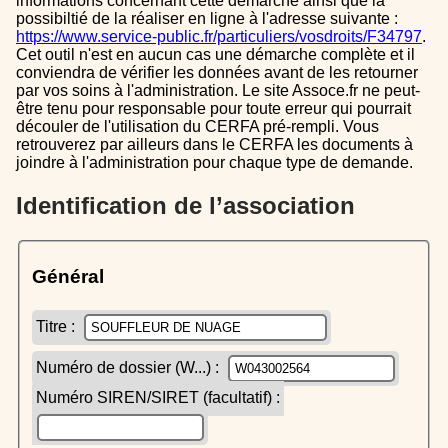
informations concernant cette démarche ainsi que la
possibiltié de la réaliser en ligne à l'adresse suivante :
https://www.service-public.fr/particuliers/vosdroits/F34797
.
Cet outil n'est en aucun cas une démarche complète et il
conviendra de vérifier les données avant de les retourner
par vos soins à l'administration. Le site Assoce.fr ne peut-
être tenu pour responsable pour toute erreur qui pourrait
découler de l'utilisation du CERFA pré-rempli. Vous
retrouverez par ailleurs dans le CERFA les documents à
joindre à l'administration pour chaque type de demande.
Identification de l’association
Général
Titre :
Numéro de dossier (W...) :
Numéro SIREN/SIRET (facultatif) :