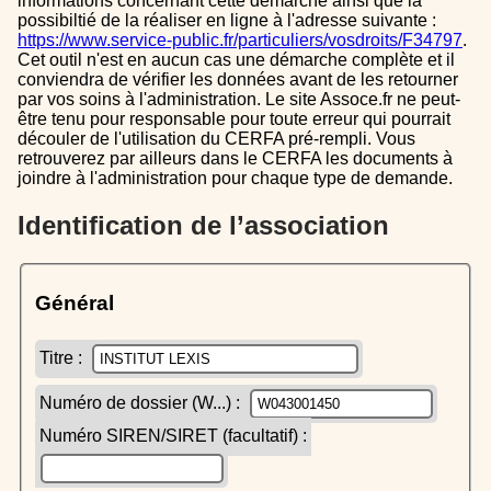
informations concernant cette démarche ainsi que la
possibiltié de la réaliser en ligne à l'adresse suivante :
https://www.service-public.fr/particuliers/vosdroits/F34797
.
Cet outil n'est en aucun cas une démarche complète et il
conviendra de vérifier les données avant de les retourner
par vos soins à l'administration. Le site Assoce.fr ne peut-
être tenu pour responsable pour toute erreur qui pourrait
découler de l'utilisation du CERFA pré-rempli. Vous
retrouverez par ailleurs dans le CERFA les documents à
joindre à l'administration pour chaque type de demande.
Identification de l’association
Général
Titre :
Numéro de dossier (W...) :
Numéro SIREN/SIRET (facultatif) :